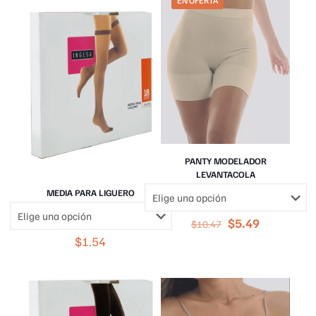
EN OFERTA
PANTY MODELADOR
LEVANTACOLA
MEDIA PARA LIGUERO
El
El
$
5.49
$
10.47
precio
precio
$
1.54
original
actual
era:
es:
$10.47.
$5.49.