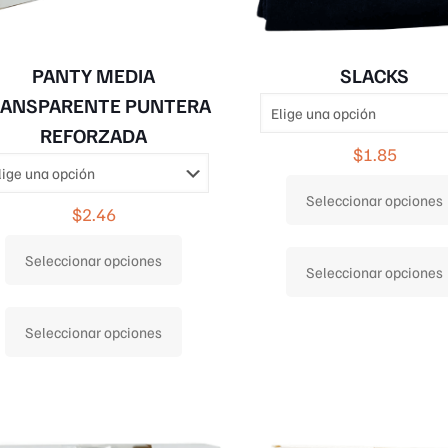
PANTY MEDIA
SLACKS
ANSPARENTE PUNTERA
REFORZADA
$
1.85
Seleccionar opciones
$
2.46
Seleccionar opciones
Seleccionar opciones
Este
Seleccionar opciones
producto
tiene
múltiples
variantes.
Las