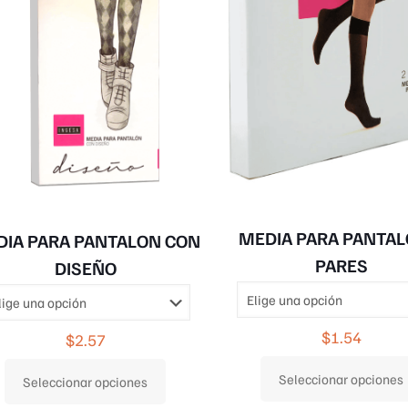
en
la
página
de
producto
MEDIA PARA PANTAL
DIA PARA PANTALON CON
PARES
DISEÑO
$
1.54
$
2.57
Seleccionar opciones
Seleccionar opciones