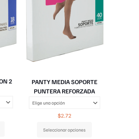
elegir
elegir
en
en
la
la
página
página
de
de
producto
producto
ON 2
PANTY MEDIA SOPORTE
PUNTERA REFORZADA
$
2.72
Seleccionar opciones