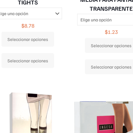
TIGHTS
TRANSPARENTE
$
8.78
$
1.23
Seleccionar opciones
Seleccionar opciones
Este
Seleccionar opciones
producto
Seleccionar opciones
tiene
múltiples
variantes.
Las
opciones
se
pueden
elegir