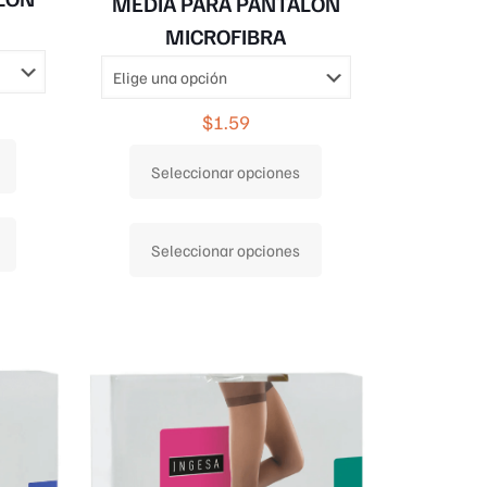
MEDIA PARA PANTALON
MICROFIBRA
$
1.59
Seleccionar opciones
Este
Este
producto
Seleccionar opciones
producto
tiene
tiene
múltiples
múltiples
variantes.
variantes.
Las
Las
opciones
opciones
se
se
pueden
pueden