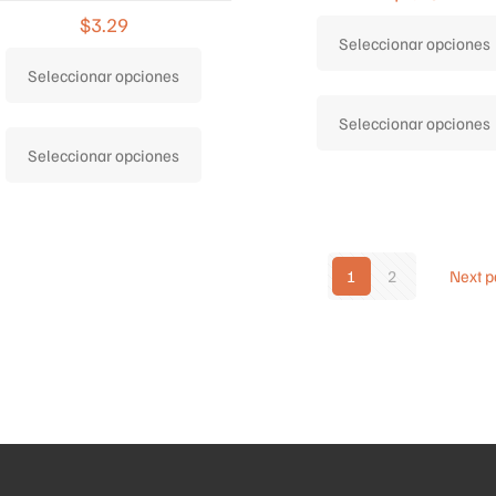
$
3.29
Seleccionar opciones
Seleccionar opciones
Seleccionar opciones
Este
Seleccionar opciones
producto
tiene
múltiples
variantes.
1
2
Next 
Las
opciones
se
pueden
elegir
en
la