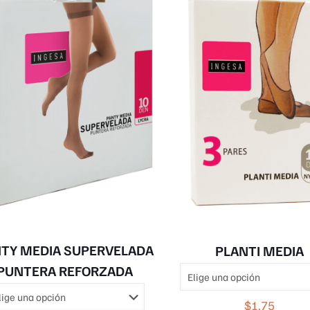
opciones
se
pueden
elegir
en
la
página
de
producto
TY MEDIA SUPERVELADA
PLANTI MEDIA
PUNTERA REFORZADA
$
1.75