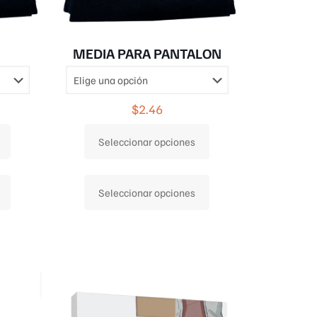
MEDIA PARA PANTALON
$
2.46
Seleccionar opciones
Este
Este
Seleccionar opciones
producto
producto
tiene
tiene
múltiples
múltiples
variantes.
variantes.
Las
Las
opciones
opciones
se
se