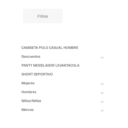
producto
XS
S
M
L
XL
Filtrar
CAMISETA POLO CASUAL HOMBRE
Descuentos
PANTY MODELADOR LEVANTACOLA
SHORT DEPORTIVO
Mujeres
Hombres
Niños/Niñas
Marcas