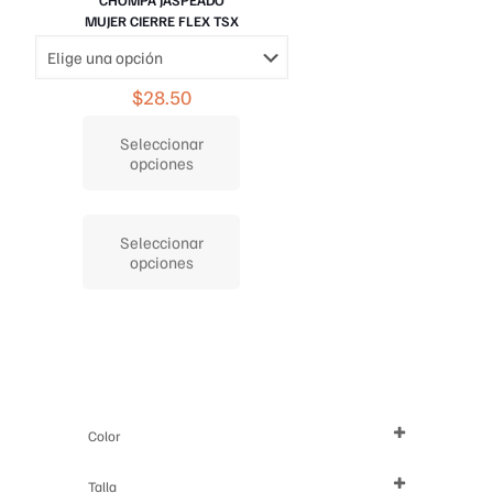
MUJER CIERRE FLEX TSX
$
28.50
Seleccionar
opciones
Este
producto
Seleccionar
tiene
opciones
múltiples
variantes.
Las
opciones
se
pueden
elegir
en
Color
la
página
de
Talla