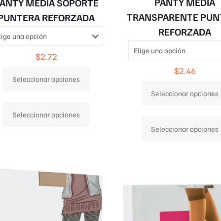
PANTY MEDIA
ANTY MEDIA SOPORTE
TRANSPARENTE PUN
PUNTERA REFORZADA
REFORZADA
$
2.72
$
2.46
Seleccionar opciones
Seleccionar opciones
Este
Seleccionar opciones
producto
Seleccionar opciones
tiene
múltiples
variantes.
Las
opciones
se
pueden