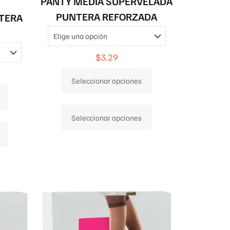
PANTY MEDIA SUPERVELADA
PUNTERA REFORZADA
TERA
$
3.29
Seleccionar opciones
Este
Seleccionar opciones
producto
Este
tiene
producto
múltiples
tiene
variantes.
múltiples
Las
variantes.
opciones
Las
se
opciones
pueden
se