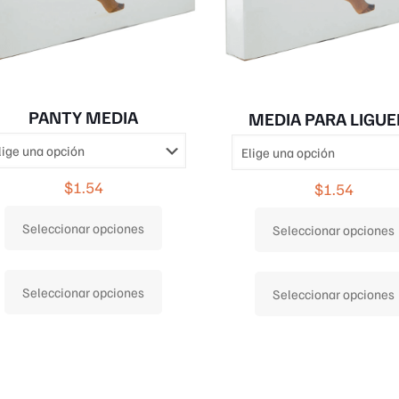
PANTY MEDIA
MEDIA PARA LIGU
$
1.54
$
1.54
Seleccionar opciones
Seleccionar opciones
Este
Seleccionar opciones
producto
Seleccionar opciones
tiene
múltiples
variantes.
Las