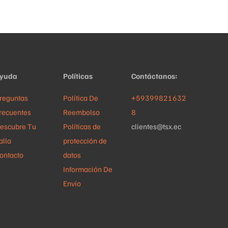
opciones
se
pueden
elegir
en
yuda
Políticas
Contáctanos:
la
página
reguntas
Política De
+59399821632
de
recuentes
Reembolso
8
producto
escubre Tu
Políticas de
clientes@tsx.ec
alla
protección de
ontacto
datos
Información De
Envío