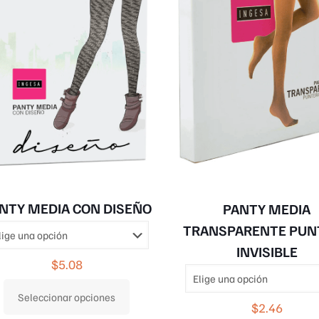
elegir
en
la
página
de
producto
NTY MEDIA CON DISEÑO
PANTY MEDIA
TRANSPARENTE PUN
INVISIBLE
$
5.08
Seleccionar opciones
$
2.46