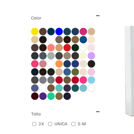
Color
Talla
2X
UNICA
S-M