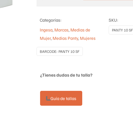
SUPERVELADA
PUNTERA
Categorías:
SKU:
INVISIBLE
Ingesa
,
Marcas
,
Medias de
PANTY 10 SF
cantidad
Mujer
,
Medias Panty
,
Mujeres
BARCODE:
PANTY 10 SF
¿Tienes dudas de tu talla?
Guía de tallas