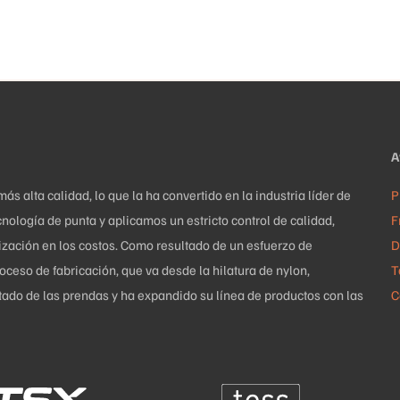
pueden
elegir
en
la
página
de
A
producto
 alta calidad, lo que la ha convertido en la industria líder de
P
nología de punta y aplicamos un estricto control de calidad,
F
mización en los costos. Como resultado de un esfuerzo de
D
ceso de fabricación, que va desde la hilatura de nylon,
T
uetado de las prendas y ha expandido su línea de productos con las
C