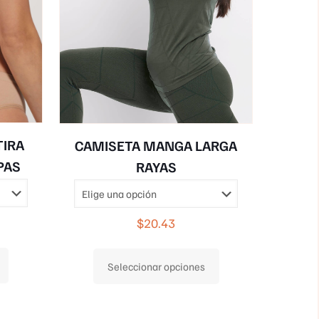
TIRA
CAMISETA MANGA LARGA
PAS
RAYAS
$
20.43
Este
Este
Seleccionar opciones
producto
producto
tiene
tiene
múltiples
múltiples