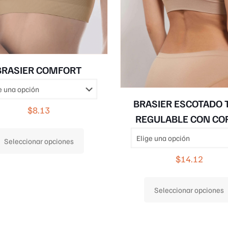
BRASIER COMFORT
BRASIER ESCOTADO 
$
8.13
REGULABLE CON CO
Este
Seleccionar opciones
producto
tiene
$
14.12
múltiples
variantes.
Seleccionar opciones
Las
opciones
se