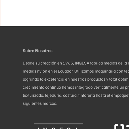
Las
opciones
se
pueden
elegir
en
Sobre Nosotros
la
página
Desde su creación en 1963, INGESA fabrica medias de la más
de
medias nylon en el Ecuador. Utilizamos maquinaria con tec
producto
logrando la excelencia en nuestros productos y total opti
crecimiento continuo hemos integrado verticalmente un pro
texturizado, tejeduría, costura, tintorería hasta el empaq
siguientes marcas: