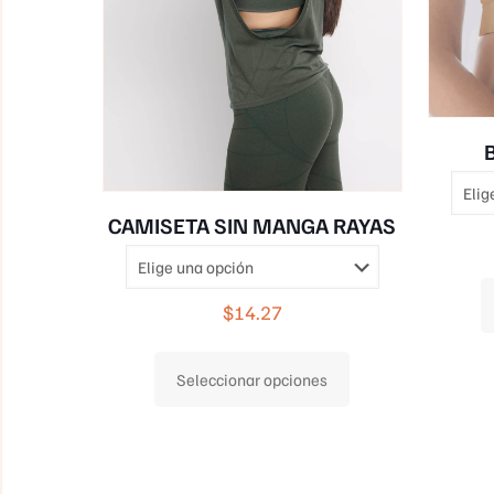
CAMISETA SIN MANGA RAYAS
$
14.27
Este
Seleccionar opciones
producto
tiene
múltiples
variantes.