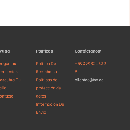
variantes.
variantes.
Las
Las
opciones
opciones
se
se
pueden
pueden
elegir
elegir
yuda
Políticas
Contáctanos:
en
en
la
la
reguntas
Política De
+59399821632
página
página
recuentes
Reembolso
8
de
de
escubre Tu
Políticas de
clientes@tsx.ec
producto
producto
alla
protección de
ontacto
datos
Información De
Envío