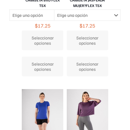
TSX
MUJER?FLEX TSX
$
17.25
$
17.25
Seleccionar
Seleccionar
opciones
opciones
Este
Este
producto
producto
Seleccionar
Seleccionar
tiene
tiene
opciones
opciones
múltiples
múltiples
variantes.
variantes.
Las
Las
opciones
opciones
se
se
pueden
pueden
elegir
elegir
en
en
la
la
página
página
de
de