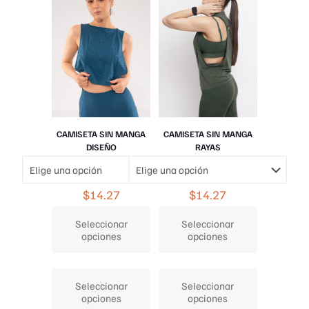
elegir
elegir
en
en
la
la
página
página
de
de
producto
producto
CAMISETA SIN MANGA
CAMISETA SIN MANGA
DISEÑO
RAYAS
$
14.27
$
14.27
Seleccionar
Seleccionar
opciones
opciones
Este
Este
producto
producto
Seleccionar
Seleccionar
tiene
tiene
opciones
opciones
múltiples
múltiples