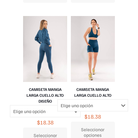
variantes.
variantes.
Las
Las
opciones
opciones
se
se
pueden
pueden
elegir
elegir
en
en
la
la
página
página
de
de
producto
producto
CAMISETA MANGA
CAMISETA MANGA
LARGA CUELLO ALTO
LARGA CUELLO ALTO
DISEÑO
$
18.38
$
18.38
Seleccionar
opciones
Seleccionar