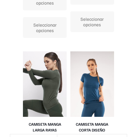
opciones
Este
Este
producto
Seleccionar
producto
tiene
opciones
Seleccionar
tiene
múltiples
opciones
múltiples
variantes.
variantes.
Las
Las
opciones
opciones
se
se
pueden
pueden
elegir
elegir
en
en
la
la
página
página
de
de
producto
producto
CAMISETA MANGA
CAMISETA MANGA
LARGA RAYAS
CORTA DISEÑO