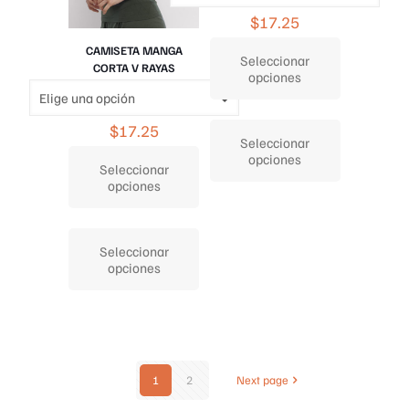
$
17.25
CAMISETA MANGA
Seleccionar
CORTA V RAYAS
opciones
Este
$
17.25
producto
Seleccionar
tiene
opciones
múltiples
Seleccionar
variantes.
opciones
Las
opciones
Este
se
producto
Seleccionar
pueden
tiene
opciones
elegir
múltiples
en
variantes.
la
Las
página
opciones
de
se
producto
pueden
elegir
1
2
Next page
en