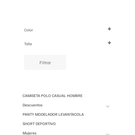
la
página
de
producto
Color
Talla
XS
S
M
L
XL
Filtrar
CAMISETA POLO CASUAL HOMBRE
Descuentos
PANTY MODELADOR LEVANTACOLA
SHORT DEPORTIVO
Mujeres