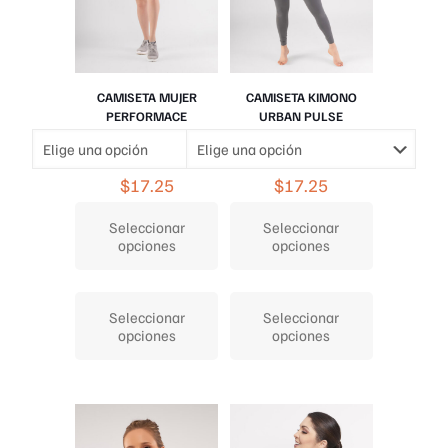
producto
producto
CAMISETA MUJER
CAMISETA KIMONO
PERFORMACE
URBAN PULSE
$
17.25
$
17.25
Seleccionar
Seleccionar
opciones
opciones
Este
Este
producto
producto
Seleccionar
Seleccionar
tiene
tiene
opciones
opciones
múltiples
múltiples
variantes.
variantes.
Las
Las
opciones
opciones
se
se
pueden
pueden