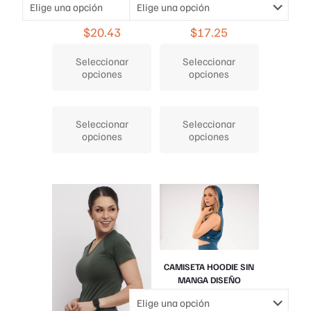
$
20.43
$
17.25
Seleccionar
Seleccionar
opciones
opciones
Este
Este
producto
producto
Seleccionar
Seleccionar
tiene
tiene
opciones
opciones
múltiples
múltiples
variantes.
variantes.
Las
Las
opciones
opciones
se
se
pueden
pueden
elegir
elegir
en
en
la
la
página
página
CAMISETA HOODIE SIN
de
de
MANGA DISEÑO
producto
producto