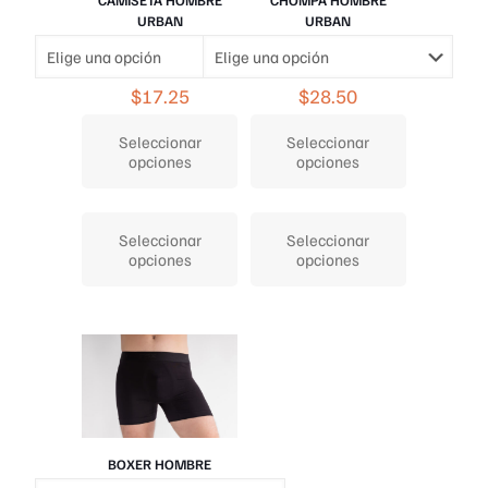
URBAN
URBAN
$
17.25
$
28.50
Seleccionar
Seleccionar
opciones
opciones
Este
Este
producto
producto
Seleccionar
Seleccionar
tiene
tiene
opciones
opciones
múltiples
múltiples
variantes.
variantes.
Las
Las
opciones
opciones
se
se
pueden
pueden
elegir
elegir
en
en
la
la
página
página
BOXER HOMBRE
de
de