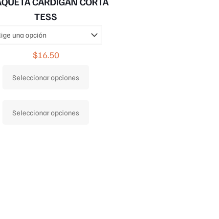
QUETA CARDIGAN CORTA
TESS
$
16.50
Seleccionar opciones
Este
Seleccionar opciones
producto
tiene
múltiples
variantes.
Las
opciones
se
pueden