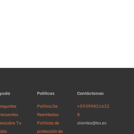
yuda
Políticas
Contáctanos:
reguntas
Política De
+59399821632
recuentes
Reembolso
8
escubre Tu
Políticas de
clientes@tsx.ec
alla
protección de