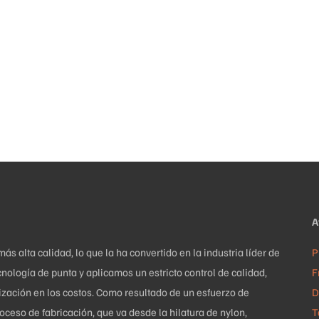
elegir
en
la
página
de
producto
A
 alta calidad, lo que la ha convertido en la industria líder de
P
nología de punta y aplicamos un estricto control de calidad,
F
mización en los costos. Como resultado de un esfuerzo de
D
ceso de fabricación, que va desde la hilatura de nylon,
T