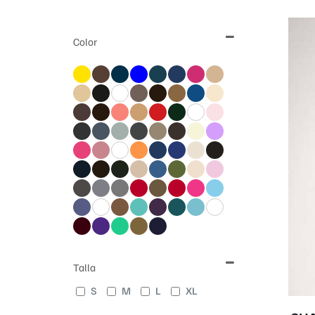
Color
Talla
S
M
L
XL