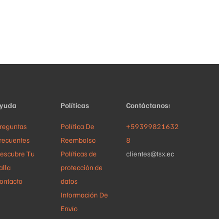
yuda
Políticas
Contáctanos:
reguntas
Política De
+59399821632
recuentes
Reembolso
8
escubre Tu
Políticas de
clientes@tsx.ec
alla
protección de
ontacto
datos
Información De
Envío