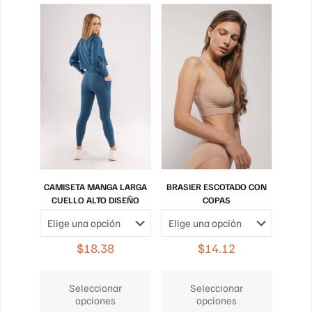
opciones
de
se
producto
pueden
elegir
en
la
página
de
producto
CAMISETA MANGA LARGA
BRASIER ESCOTADO CON
CUELLO ALTO DISEÑO
COPAS
$
18.38
$
14.12
Este
Este
producto
producto
Seleccionar
Seleccionar
tiene
tiene
opciones
opciones
múltiples
múltiples