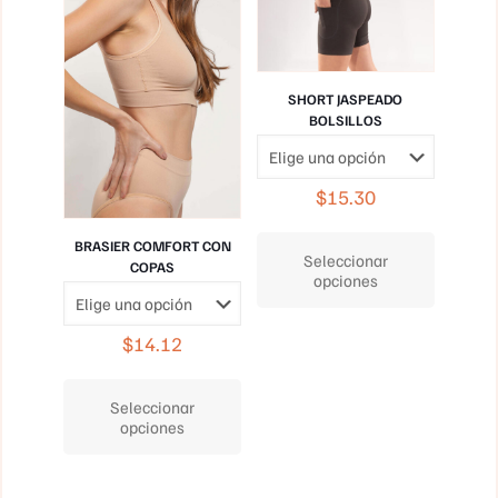
SHORT JASPEADO
BOLSILLOS
$
15.30
Este
BRASIER COMFORT CON
producto
Seleccionar
COPAS
tiene
opciones
múltiples
variantes.
Las
$
14.12
opciones
Este
se
producto
pueden
Seleccionar
tiene
elegir
opciones
múltiples
en
variantes.
la
Las
página