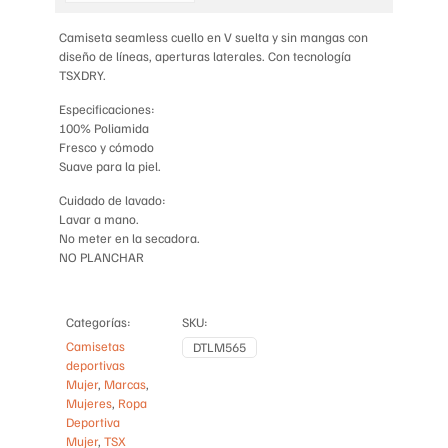
RAYAS
cantidad
Camiseta seamless cuello en V suelta y sin mangas con
diseño de líneas, aperturas laterales. Con tecnología
TSXDRY.
Especificaciones:
100% Poliamida
Fresco y cómodo
Suave para la piel.
Cuidado de lavado:
Lavar a mano.
No meter en la secadora.
NO PLANCHAR
Categorías:
SKU:
Camisetas
DTLM565
deportivas
Mujer
,
Marcas
,
Mujeres
,
Ropa
Deportiva
Mujer
,
TSX