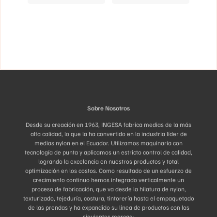
variantes.
variantes.
Las
Las
opciones
opciones
se
se
pueden
pueden
elegir
elegir
en
en
la
la
página
página
de
de
producto
producto
Sobre Nosotros
Desde su creación en 1963, INGESA fabrica medias de la más
alta calidad, lo que la ha convertido en la industria líder de
medias nylon en el Ecuador. Utilizamos maquinaria con
tecnología de punta y aplicamos un estricto control de calidad,
logrando la excelencia en nuestros productos y total
optimización en los costos. Como resultado de un esfuerzo de
crecimiento continuo hemos integrado verticalmente un
proceso de fabricación, que va desde la hilatura de nylon,
texturizado, tejeduría, costura, tintorería hasta el empaquetado
de las prendas y ha expandido su línea de productos con las
siguientes marcas: