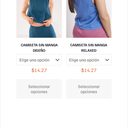
de
página
producto
de
producto
CAMISETA SIN MANGA
CAMISETA SIN MANGA
DISEÑO
RELAXED
$
14.27
$
14.27
Este
Este
producto
producto
Seleccionar
Seleccionar
tiene
tiene
opciones
opciones
múltiples
múltiples
variantes.
variantes.
Las
Las
opciones
opciones
se
se
pueden
pueden
elegir
elegir