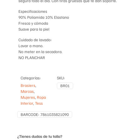
segura todo el día. Con tiras gruesas que te dan soporte.
Especificaciones
90% Poliamida 10% Elastano
Fresca y cómoda
Suave para la piel
Cuidado de lavado:
Lavar a mano.
No meter en la secadora.
NO PLANCHAR
Categorías:
SKU:
Brasiers
,
BR01
Marcas
,
Mujeres
,
Ropa
Interior
,
Tess
BARCODE:
7861035821090
¿Tienes dudas de tu talla?