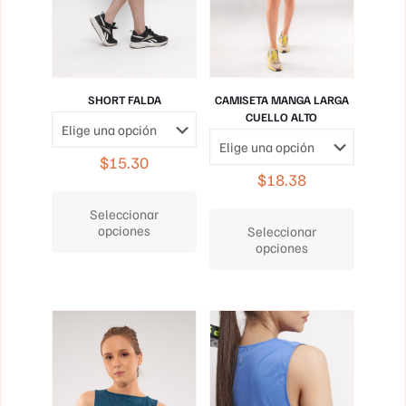
SHORT FALDA
CAMISETA MANGA LARGA
CUELLO ALTO
$
15.30
$
18.38
Este
producto
Este
Seleccionar
tiene
producto
opciones
Seleccionar
múltiples
tiene
opciones
variantes.
múltiples
Las
variantes.
opciones
Las
se
opciones
pueden
se
elegir
pueden
en
elegir
la
en
página
la