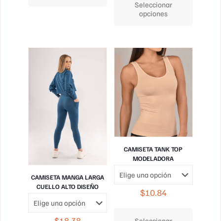
Seleccionar
variantes.
tiene
opciones
Las
múltiples
opciones
variantes.
se
Las
pueden
opciones
elegir
se
en
pueden
la
elegir
página
en
de
la
producto
página
de
producto
CAMISETA TANK TOP
MODELADORA
CAMISETA MANGA LARGA
CUELLO ALTO DISEÑO
$
10.84
Este
producto
$
18.38
Seleccionar