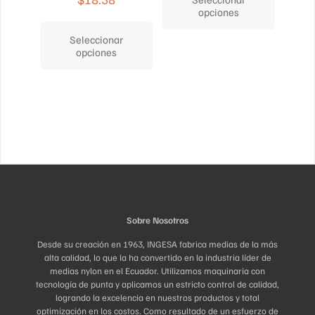
tiene
opciones
Este
múltiples
producto
variantes.
Seleccionar
tiene
Las
opciones
múltiples
opciones
variantes.
se
Las
pueden
opciones
elegir
se
en
pueden
la
elegir
página
en
de
la
producto
página
de
producto
Sobre Nosotros
Desde su creación en 1963, INGESA fabrica medias de la más
alta calidad, lo que la ha convertido en la industria líder de
medias nylon en el Ecuador. Utilizamos maquinaria con
tecnología de punta y aplicamos un estricto control de calidad,
logrando la excelencia en nuestros productos y total
optimización en los costos. Como resultado de un esfuerzo de