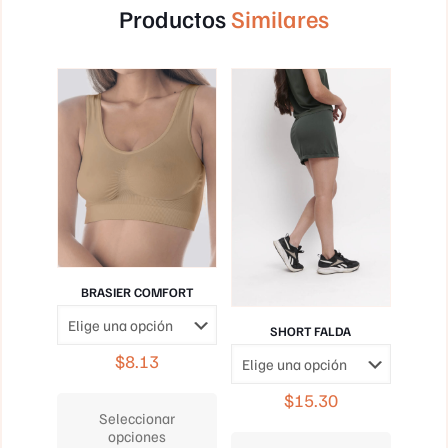
Productos
Similares
BRASIER COMFORT
SHORT FALDA
$
8.13
Este
$
15.30
producto
Seleccionar
tiene
Este
opciones
múltiples
producto