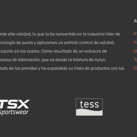
pueden
elegir
A
en
la
 alta calidad, lo que la ha convertido en la industria líder de
P
página
nología de punta y aplicamos un estricto control de calidad,
F
de
mización en los costos. Como resultado de un esfuerzo de
D
producto
ceso de fabricación, que va desde la hilatura de nylon,
T
uetado de las prendas y ha expandido su línea de productos con las
C