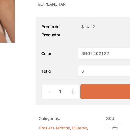
NO PLANCHAR
Precio del
$
14.12
Producto:
Color
Talla
BRASIER
ESCOTADO
TIRA
REGULABLE
Categorías:
SKU:
CON
Brasiers
,
Marcas
,
Mujeres
,
BR21
COPAS