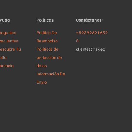
la
página
de
yuda
Políticas
Contáctanos:
producto
reguntas
Política De
+59399821632
recuentes
Reembolso
8
escubre Tu
Políticas de
clientes@tsx.ec
alla
protección de
ontacto
datos
Información De
Envío