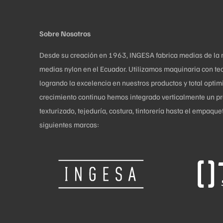
la
página
de
Sobre Nosotros
producto
Desde su creación en 1963, INGESA fabrica medias de la más
medias nylon en el Ecuador. Utilizamos maquinaria con tec
logrando la excelencia en nuestros productos y total opti
crecimiento continuo hemos integrado verticalmente un pro
texturizado, tejeduría, costura, tintorería hasta el empaq
siguientes marcas: