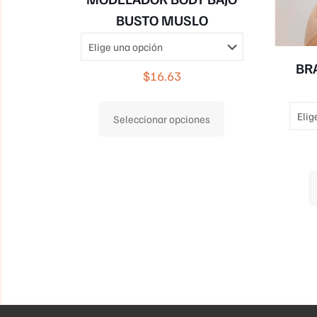
BUSTO MUSLO
BR
$
16.63
Este
Seleccionar opciones
producto
tiene
múltiples
variantes.
Las
opciones
se
pueden
elegir
en