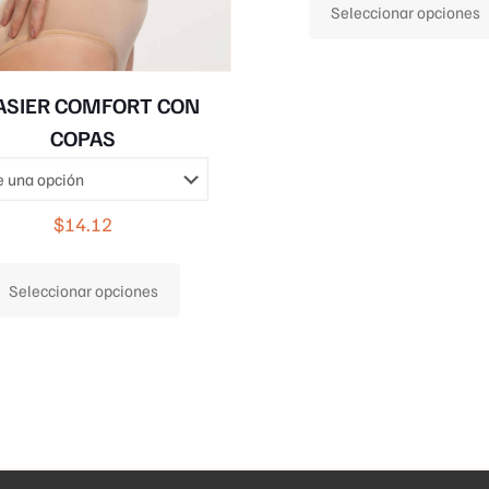
Seleccionar opciones
ASIER COMFORT CON
COPAS
$
14.12
Este
Seleccionar opciones
producto
tiene
múltiples
variantes.
Las
opciones
se