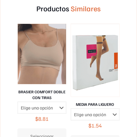
Productos
Similares
BRASIER COMFORT DOBLE
CON TIRAS
MEDIA PARA LIGUERO
$
8.81
$
1.54
Este
producto
Este
Seleccionar