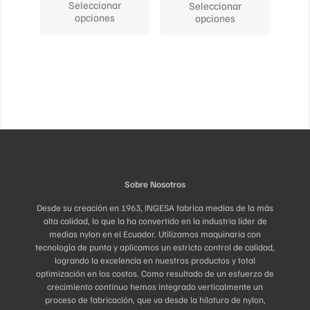
Seleccionar
Seleccionar
tiene
tiene
opciones
opciones
múltiples
múltiples
variantes.
variantes.
Las
Las
opciones
opciones
se
se
pueden
pueden
elegir
elegir
en
en
la
la
página
página
de
de
producto
producto
Sobre Nosotros
Desde su creación en 1963, INGESA fabrica medias de la más
alta calidad, lo que la ha convertido en la industria líder de
medias nylon en el Ecuador. Utilizamos maquinaria con
tecnología de punta y aplicamos un estricto control de calidad,
logrando la excelencia en nuestros productos y total
optimización en los costos. Como resultado de un esfuerzo de
crecimiento continuo hemos integrado verticalmente un
proceso de fabricación, que va desde la hilatura de nylon,