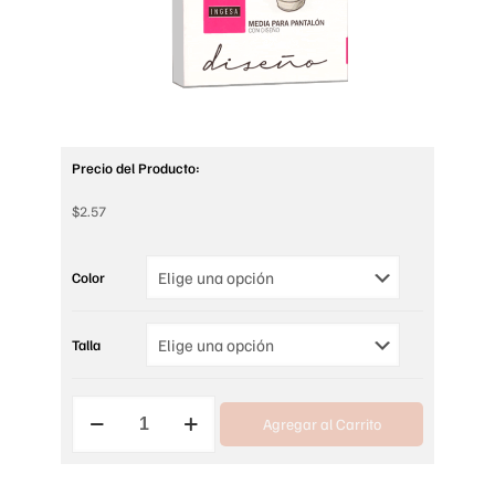
Precio del Producto:
$
2.57
Color
Talla
MEDIA
Agregar al Carrito
PARA
PANTALON
CON
DISEÑO