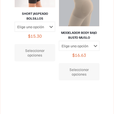
producto
la
página
de
SHORT JASPEADO
producto
BOLSILLOS
MODELADOR BODY BAJO
$
15.30
BUSTO MUSLO
Este
producto
Seleccionar
tiene
$
16.63
opciones
múltiples
Este
variantes.
producto
Las
Seleccionar
tiene
opciones
opciones
múltiples
se
variantes.
pueden
Las
elegir
opciones
en
se
la
pueden
página
elegir
de
en
producto