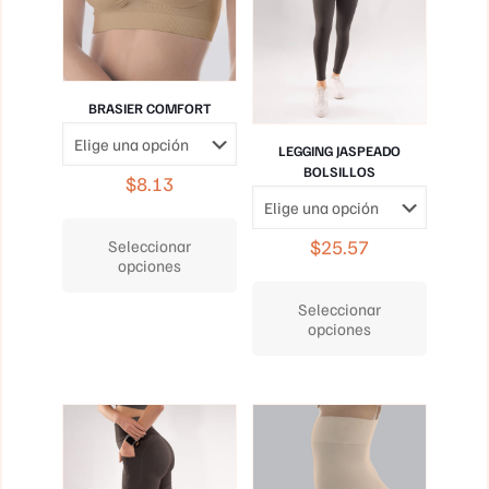
BRASIER COMFORT
LEGGING JASPEADO
BOLSILLOS
$
8.13
Este
producto
$
25.57
Seleccionar
tiene
opciones
múltiples
Este
variantes.
producto
Seleccionar
Las
tiene
opciones
opciones
múltiples
se
variantes.
pueden
Las
elegir
opciones
en
se
la
pueden
página
elegir
de
en