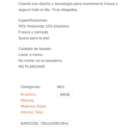
cantidad
Cuenta con diseño y tecnología para mantenerte fresca y
segura todo el día. Tiras delgadas.
Especificaciones
90% Poliamida 10% Elastano
Fresca y cómoda
Suave para la piel
Cuidado de lavado:
Lavar a mano.
No meter en la secadora.
NO PLANCHAR
Categorías:
SKU:
Brasiers
,
BR08
Marcas
,
Mujeres
,
Ropa
Interior
,
Tess
BARCODE:
7861035823841