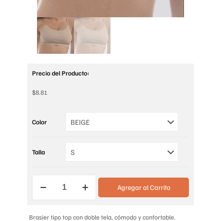
Precio del Producto:
$
8.81
Color
Talla
BRASIER
Agregar al Carrito
COMFORT
DOBLE
CON
TIRAS
Brasier tipo top con doble tela, cómodo y confortable.