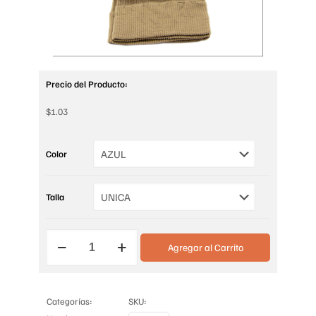
Precio del Producto:
$
1.03
Color
Talla
CALCETINES
Agregar al Carrito
VILON
cantidad
Categorías:
SKU: