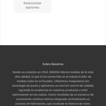
elegir
Seleccionar
tiene
en
opciones
múltiples
la
variantes.
página
Las
de
opciones
producto
se
pueden
elegir
en
la
página
de
producto
Sobre Nosotros
Desde su creación en 1963, INGESA fabrica medias de la más
alta calidad, lo que la ha convertido en la industria líder de
medias nylon en el Ecuador. Utilizamos maquinaria con
tecnología de punta y aplicamos un estricto control de calidad,
logrando la excelencia en nuestros productos y total
optimización en los costos. Como resultado de un esfuerzo de
crecimiento continuo hemos integrado verticalmente un
proceso de fabricación, que va desde la hilatura de nylon,