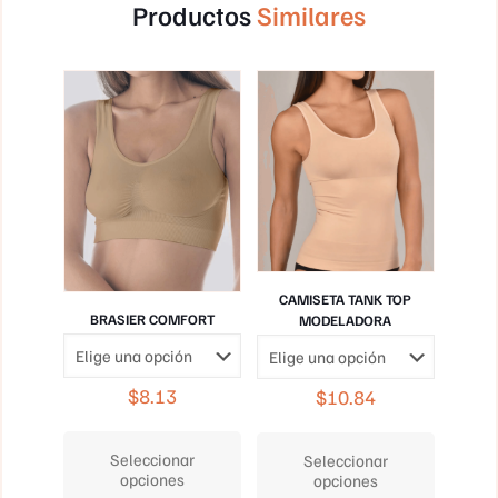
Productos
Similares
CAMISETA TANK TOP
BRASIER COMFORT
MODELADORA
$
8.13
$
10.84
Este
Este
producto
producto
Seleccionar
Seleccionar
tiene
tiene
opciones
opciones
múltiples
múltiples