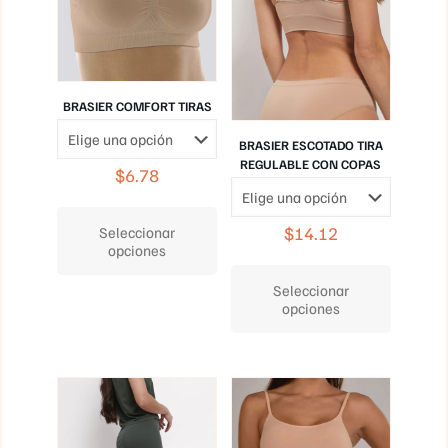
BRASIER COMFORT TIRAS
BRASIER ESCOTADO TIRA
REGULABLE CON COPAS
$
6.78
Este
producto
$
14.12
Seleccionar
tiene
opciones
múltiples
Este
variantes.
producto
Seleccionar
Las
tiene
opciones
opciones
múltiples
se
variantes.
pueden
Las
elegir
opciones
en
se
la
pueden
página
elegir
de