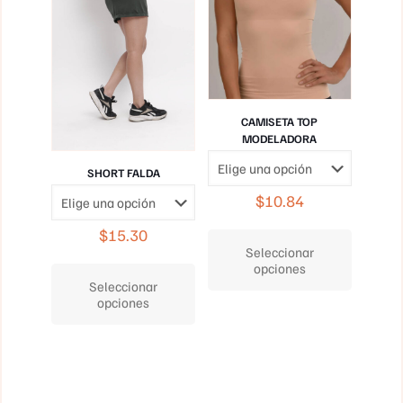
en
producto
la
página
de
producto
CAMISETA TOP
MODELADORA
SHORT FALDA
$
10.84
Este
$
15.30
producto
Seleccionar
Este
tiene
opciones
producto
múltiples
Seleccionar
tiene
variantes.
opciones
múltiples
Las
variantes.
opciones
Las
se
opciones
pueden
se
elegir
pueden
en