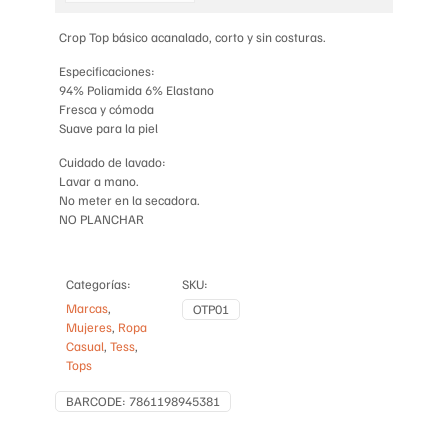
GRUESAS
cantidad
Crop Top básico acanalado, corto y sin costuras.
Especificaciones:
94% Poliamida 6% Elastano
Fresca y cómoda
Suave para la piel
Cuidado de lavado:
Lavar a mano.
No meter en la secadora.
NO PLANCHAR
Categorías:
SKU:
Marcas
,
OTP01
Mujeres
,
Ropa
Casual
,
Tess
,
Tops
BARCODE:
7861198945381