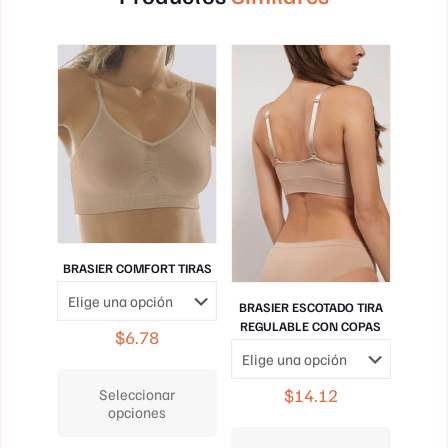
BRASIER COMFORT TIRAS
BRASIER ESCOTADO TIRA
REGULABLE CON COPAS
$
6.78
Este
producto
$
14.12
Seleccionar
tiene
opciones
múltiples
Este
variantes.
producto