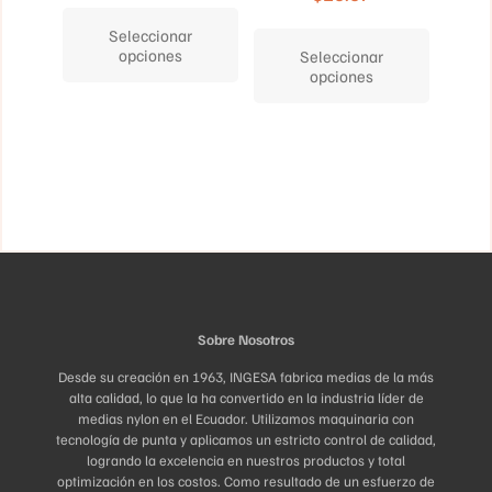
Este
producto
Este
Seleccionar
tiene
producto
opciones
Seleccionar
múltiples
tiene
opciones
variantes.
múltiples
Las
variantes.
opciones
Las
se
opciones
pueden
se
elegir
pueden
en
elegir
la
en
página
la
de
página
producto
de
producto
Sobre Nosotros
Desde su creación en 1963, INGESA fabrica medias de la más
alta calidad, lo que la ha convertido en la industria líder de
medias nylon en el Ecuador. Utilizamos maquinaria con
tecnología de punta y aplicamos un estricto control de calidad,
logrando la excelencia en nuestros productos y total
optimización en los costos. Como resultado de un esfuerzo de