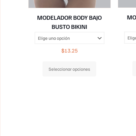
MO
MODELADOR BODY BAJO
BUSTO BIKINI
$
13.25
Este
Seleccionar opciones
producto
tiene
múltiples
variantes.
Las
opciones
se
pueden