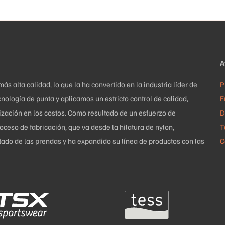
elegir
en
la
página
de
A
producto
 alta calidad, lo que la ha convertido en la industria líder de
P
nología de punta y aplicamos un estricto control de calidad,
F
mización en los costos. Como resultado de un esfuerzo de
D
ceso de fabricación, que va desde la hilatura de nylon,
T
uetado de las prendas y ha expandido su línea de productos con las
C