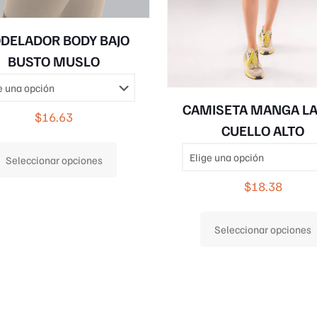
DELADOR BODY BAJO
BUSTO MUSLO
CAMISETA MANGA L
$
16.63
CUELLO ALTO
Este
Seleccionar opciones
producto
tiene
$
18.38
múltiples
variantes.
Seleccionar opciones
Las
opciones
se
pueden