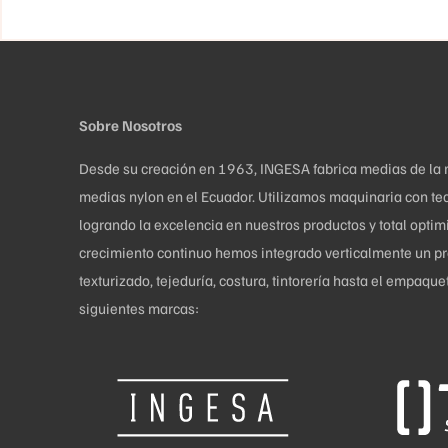
elegir
en
la
página
de
Sobre Nosotros
producto
Desde su creación en 1963, INGESA fabrica medias de la más
medias nylon en el Ecuador. Utilizamos maquinaria con tec
logrando la excelencia en nuestros productos y total opti
crecimiento continuo hemos integrado verticalmente un pro
texturizado, tejeduría, costura, tintorería hasta el empaq
siguientes marcas: