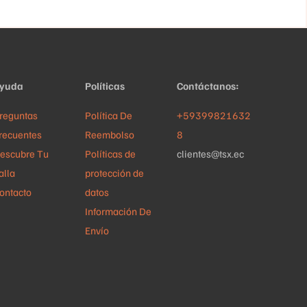
se
opciones
pueden
se
elegir
pueden
en
elegir
yuda
Políticas
Contáctanos:
la
en
página
la
reguntas
Política De
+59399821632
de
página
recuentes
Reembolso
8
producto
de
escubre Tu
Políticas de
clientes@tsx.ec
producto
alla
protección de
ontacto
datos
Información De
Envío