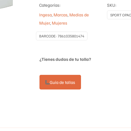
Categorías:
SKU:
cantidad
Ingesa
,
Marcas
,
Medias de
SPORT OPA
Mujer
,
Mujeres
BARCODE:
7861035801474
¿Tienes dudas de tu talla?
Guía de tallas