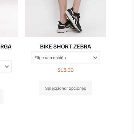
ARGA
BIKE SHORT ZEBRA
$
15.30
Este
Seleccionar opciones
producto
Este
tiene
producto
múltiples
tiene
variantes.
múltiples
Las
variantes.
opciones
Las