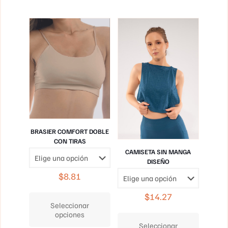
Las
Las
opciones
opciones
se
se
pueden
pueden
elegir
elegir
en
en
la
la
página
página
de
de
producto
producto
BRASIER COMFORT DOBLE
CON TIRAS
CAMISETA SIN MANGA
DISEÑO
$
8.81
Este
$
14.27
producto
Seleccionar
tiene
Este
opciones
múltiples
producto
Seleccionar
variantes.