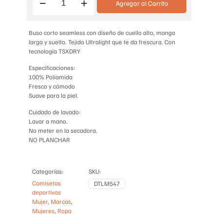
Agregar al Carrito
MANGA
LARGA
CUELLO
ALTO
Buso corto seamless con diseño de cuello alto, manga
DISEÑO
larga y suelto. Tejido Ultralight que te da frescura. Con
cantidad
tecnología TSXDRY
Especificaciones:
100% Poliamida
Fresco y cómodo
Suave para la piel.
Cuidado de lavado:
Lavar a mano.
No meter en la secadora.
NO PLANCHAR
Categorías:
SKU:
Camisetas
DTLM547
deportivas
Mujer
,
Marcas
,
Mujeres
,
Ropa