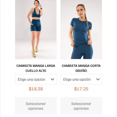
CAMISETA MANGA LARGA
CAMISETA MANGA CORTA
CUELLO ALTO
DISEÑO
$
18.38
$
17.25
Este
Este
producto
producto
Seleccionar
Seleccionar
tiene
tiene
opciones
opciones
múltiples
múltiples
variantes.
variantes.