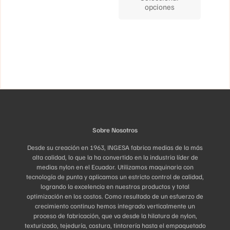
tiene
opciones
Las
múltiples
opciones
variantes.
se
Las
pueden
opciones
elegir
se
en
pueden
la
elegir
página
en
de
la
producto
página
de
producto
Sobre Nosotros
Desde su creación en 1963, INGESA fabrica medias de la más
alta calidad, lo que la ha convertido en la industria líder de
medias nylon en el Ecuador. Utilizamos maquinaria con
tecnología de punta y aplicamos un estricto control de calidad,
logrando la excelencia en nuestros productos y total
optimización en los costos. Como resultado de un esfuerzo de
crecimiento continuo hemos integrado verticalmente un
proceso de fabricación, que va desde la hilatura de nylon,
texturizado, tejeduría, costura, tintorería hasta el empaquetado