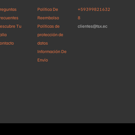
de
reguntas
Política De
+59399821632
producto
recuentes
Reembolso
8
escubre Tu
Políticas de
clientes@tsx.ec
alla
protección de
ontacto
datos
Información De
Envío