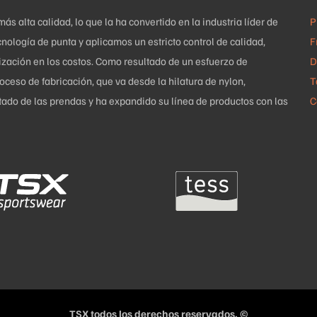
la
 alta calidad, lo que la ha convertido en la industria líder de
P
página
nología de punta y aplicamos un estricto control de calidad,
F
de
mización en los costos. Como resultado de un esfuerzo de
D
producto
ceso de fabricación, que va desde la hilatura de nylon,
T
uetado de las prendas y ha expandido su línea de productos con las
C
TSX todos los derechos reservados. ©