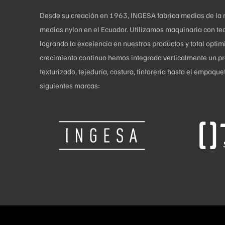
la
Desde su creación en 1963, INGESA fabrica medias de la más
página
medias nylon en el Ecuador. Utilizamos maquinaria con tec
de
logrando la excelencia en nuestros productos y total opti
producto
crecimiento continuo hemos integrado verticalmente un pro
texturizado, tejeduría, costura, tintorería hasta el empaq
siguientes marcas: