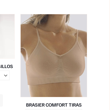
ILLOS
Este
producto
BRASIER COMFORT TIRAS
tiene