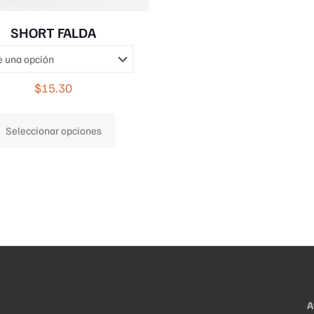
SHORT FALDA
$
15.30
Este
Seleccionar opciones
producto
tiene
múltiples
variantes.
Las
opciones
se
pueden
elegir
A
en