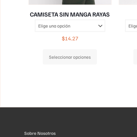
CAMISETA SIN MANGA RAYAS
$
14.27
Este
Seleccionar opciones
producto
tiene
múltiples
variantes.
Las
opciones
se
pueden
elegir
Sobre Nosotros
en