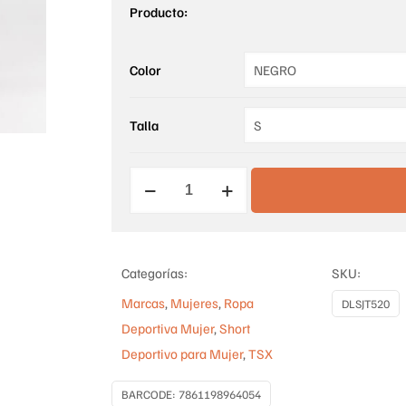
Producto:
Color
Talla
SHORT
DEPORTIVO
HIGHT
WAIST
Categorías:
SKU:
cantidad
Marcas
,
Mujeres
,
Ropa
DLSJT520
Deportiva Mujer
,
Short
Deportivo para Mujer
,
TSX
BARCODE:
7861198964054