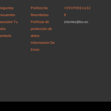
página
la
reguntas
Política De
+59399821632
de
página
recuentes
Reembolso
8
producto
de
escubre Tu
Políticas de
clientes@tsx.ec
producto
alla
protección de
ontacto
datos
Información De
Envío