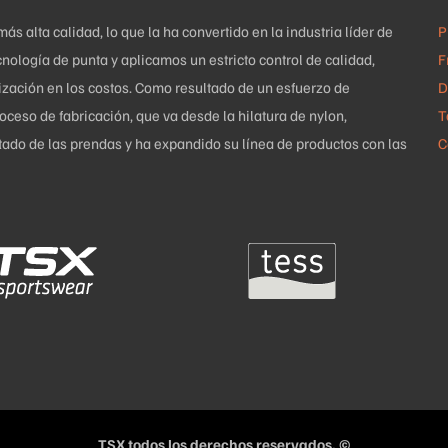
producto
 alta calidad, lo que la ha convertido en la industria líder de
P
nología de punta y aplicamos un estricto control de calidad,
F
mización en los costos. Como resultado de un esfuerzo de
D
ceso de fabricación, que va desde la hilatura de nylon,
T
uetado de las prendas y ha expandido su línea de productos con las
C
TSX todos los derechos reservados. ©