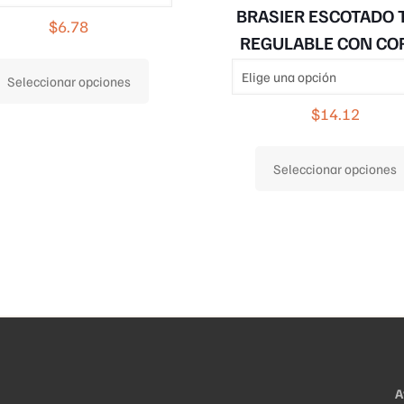
BRASIER ESCOTADO 
$
6.78
REGULABLE CON CO
Este
Seleccionar opciones
producto
tiene
$
14.12
múltiples
variantes.
Seleccionar opciones
Las
opciones
se
pueden
elegir
en
la
página
de
A