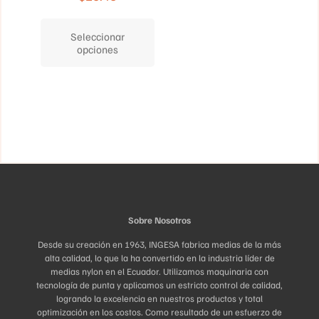
opciones
Este
se
producto
pueden
Seleccionar
tiene
elegir
opciones
múltiples
en
variantes.
la
Las
página
opciones
de
se
producto
pueden
elegir
en
la
página
de
producto
Sobre Nosotros
Desde su creación en 1963, INGESA fabrica medias de la más
alta calidad, lo que la ha convertido en la industria líder de
medias nylon en el Ecuador. Utilizamos maquinaria con
tecnología de punta y aplicamos un estricto control de calidad,
logrando la excelencia en nuestros productos y total
optimización en los costos. Como resultado de un esfuerzo de