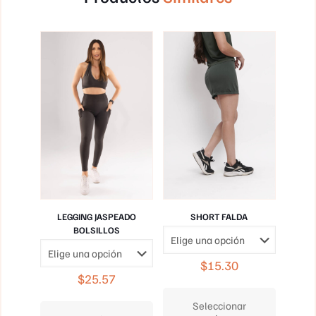
LEGGING JASPEADO
SHORT FALDA
BOLSILLOS
$
15.30
$
25.57
Este
Este
producto
Seleccionar
producto
tiene