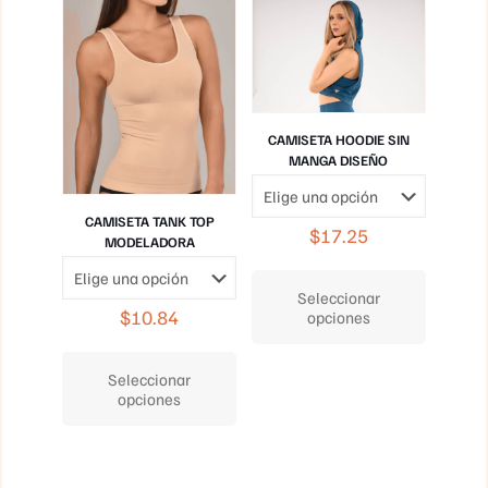
se
producto
pueden
elegir
en
la
página
de
CAMISETA HOODIE SIN
producto
MANGA DISEÑO
CAMISETA TANK TOP
$
17.25
MODELADORA
Este
producto
Seleccionar
tiene
$
10.84
opciones
múltiples
Este
variantes.
producto
Las
Seleccionar
tiene
opciones
opciones
múltiples
se
variantes.
pueden
Las
elegir
opciones
en