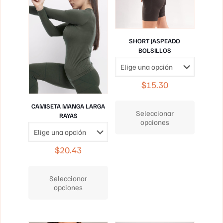
SHORT JASPEADO
BOLSILLOS
$
15.30
Este
CAMISETA MANGA LARGA
producto
Seleccionar
RAYAS
tiene
opciones
múltiples
variantes.
Las
$
20.43
opciones
Este
se
producto
pueden
Seleccionar
tiene
elegir
opciones
múltiples
en
variantes.
la
Las
página
opciones
de