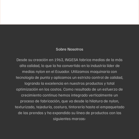
se
la
pueden
página
elegir
de
en
producto
la
página
de
producto
Sobre Nosotros
Desde su creación en 1963, INGESA fabrica medias de la más
alta calidad, lo que la ha convertido en la industria líder de
medias nylon en el Ecuador. Utilizamos maquinaria con
tecnología de punta y aplicamos un estricto control de calidad,
logrando la excelencia en nuestros productos y total
optimización en los costos. Como resultado de un esfuerzo de
crecimiento continuo hemos integrado verticalmente un
proceso de fabricación, que va desde la hilatura de nylon,
texturizado, tejeduría, costura, tintorería hasta el empaquetado
de las prendas y ha expandido su línea de productos con las
siguientes marcas: