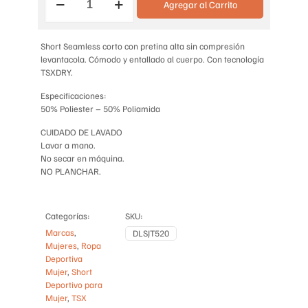
Agregar al Carrito
DEPORTIVO
HIGHT
WAIST
cantidad
Short Seamless corto con pretina alta sin compresión
levantacola. Cómodo y entallado al cuerpo. Con tecnología
TSXDRY.
Especificaciones:
50% Poliester – 50% Poliamida
CUIDADO DE LAVADO
Lavar a mano.
No secar en máquina.
NO PLANCHAR.
Categorías:
SKU:
Marcas
,
DLSJT520
Mujeres
,
Ropa
Deportiva
Mujer
,
Short
Deportivo para
Mujer
,
TSX