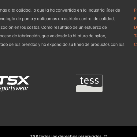
página
 alta calidad, lo que la ha convertido en la industria líder de
P
de
nología de punta y aplicamos un estricto control de calidad,
F
producto
mización en los costos. Como resultado de un esfuerzo de
D
ceso de fabricación, que va desde la hilatura de nylon,
T
uetado de las prendas y ha expandido su línea de productos con las
C
TSX todos los derechos reservados. ©