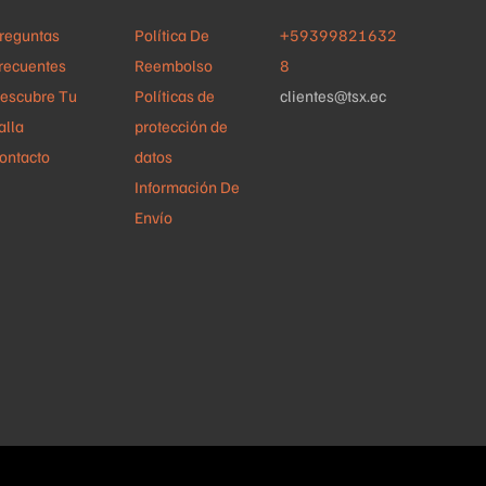
de
la
reguntas
Política De
+59399821632
producto
página
recuentes
Reembolso
8
de
escubre Tu
Políticas de
clientes@tsx.ec
producto
alla
protección de
ontacto
datos
Información De
Envío