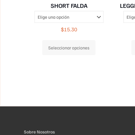
SHORT FALDA
LEGG
$
15.30
Este
Seleccionar opciones
producto
tiene
múltiples
variantes.
Las
opciones
se
pueden
elegir
en
Sobre Nosotros
la