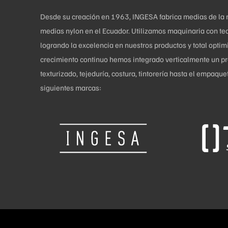
página
Desde su creación en 1963, INGESA fabrica medias de la más
de
medias nylon en el Ecuador. Utilizamos maquinaria con tec
producto
logrando la excelencia en nuestros productos y total opti
crecimiento continuo hemos integrado verticalmente un pro
texturizado, tejeduría, costura, tintorería hasta el empaq
siguientes marcas: