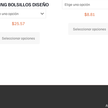
ING BOLSILLOS DISEÑO
$
8.81
$
25.57
Seleccionar opciones
Este
Seleccionar opciones
producto
tiene
múltiples
variantes.
Las
opciones
se
pueden
elegir
en
A
la