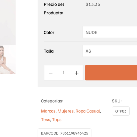
Precio del
$
13.35
Producto:
Color
Talla
CROP
TOP
UNA
MANGA
Categorías:
SKU:
cantidad
Marcas
,
Mujeres
,
Ropa Casual
,
OTP03
Tess
,
Tops
BARCODE:
7861198946425