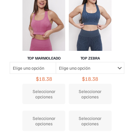
elegir
elegir
en
en
la
la
página
página
de
de
producto
producto
TOP MARMOLEADO
TOP ZEBRA
$
18.38
$
18.38
Seleccionar
Seleccionar
opciones
opciones
Este
Este
producto
producto
Seleccionar
Seleccionar
tiene
tiene
opciones
opciones
múltiples
múltiples
variantes.
variantes.