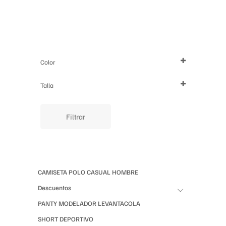
página
de
de
producto
producto
Color
Talla
XS
S
M
L
XL
Filtrar
CAMISETA POLO CASUAL HOMBRE
Descuentos
PANTY MODELADOR LEVANTACOLA
SHORT DEPORTIVO