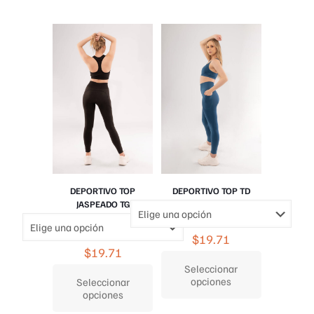
Las
Las
opciones
opciones
se
se
pueden
pueden
elegir
elegir
en
en
la
la
página
página
de
de
producto
producto
DEPORTIVO TOP
DEPORTIVO TOP TD
JASPEADO TG
$
19.71
$
19.71
Seleccionar
opciones
Seleccionar
opciones
Este