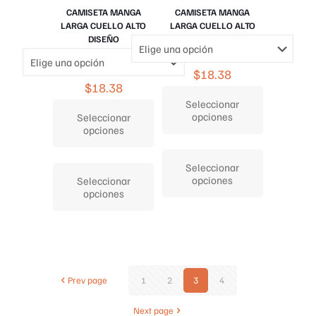
CAMISETA MANGA
CAMISETA MANGA
LARGA CUELLO ALTO
LARGA CUELLO ALTO
DISEÑO
$
18.38
$
18.38
Seleccionar
opciones
Seleccionar
opciones
Este
Este
producto
Seleccionar
producto
tiene
opciones
Seleccionar
tiene
múltiples
opciones
múltiples
variantes.
variantes.
Las
Las
opciones
opciones
se
se
pueden
pueden
elegir
elegir
en
Prev page
1
2
3
4
en
la
la
página
Next page