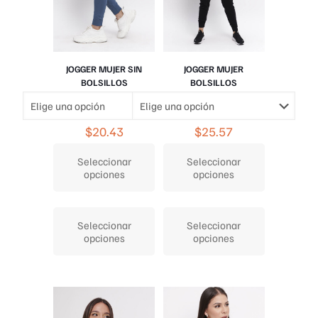
producto
producto
JOGGER MUJER SIN
JOGGER MUJER
BOLSILLOS
BOLSILLOS
$
20.43
$
25.57
Seleccionar
Seleccionar
opciones
opciones
Este
Este
producto
producto
Seleccionar
Seleccionar
tiene
tiene
opciones
opciones
múltiples
múltiples
variantes.
variantes.
Las
Las
opciones
opciones
se
se
pueden
pueden