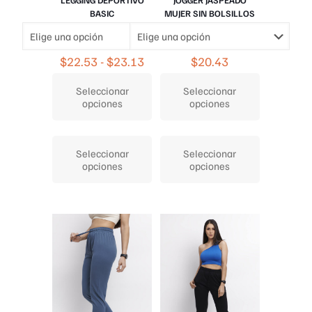
BASIC
MUJER SIN BOLSILLOS
Rango
$
22.53
-
$
23.13
$
20.43
de
precios:
Seleccionar
Seleccionar
desde
opciones
opciones
$22.53
hasta
Este
Este
$23.13
producto
producto
Seleccionar
Seleccionar
tiene
tiene
opciones
opciones
múltiples
múltiples
variantes.
variantes.
Las
Las
opciones
opciones
se
se
pueden
pueden
elegir
elegir
en
en
la
la
página
página
de
de